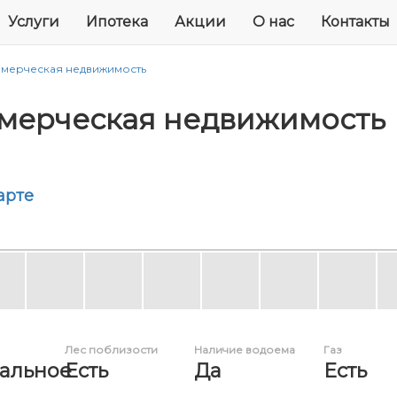
Услуги
Ипотека
Акции
О нас
Контакты
мерческая недвижимость
ммерческая недвижимость
арте
Лес поблизости
Наличие водоема
Газ
альное
Есть
Да
Есть