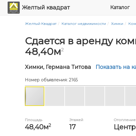
Желтый квадрат
Каталог
Желтый Квадрат
Каталог недвижимости
Химки
Ком
Сдается в аренду ко
48,40м
2
Химки, Германа Титова
Показать на к
Номер объявления: 2165
Площадь
Этажей
Отопление
2
48,40м
17
Центр