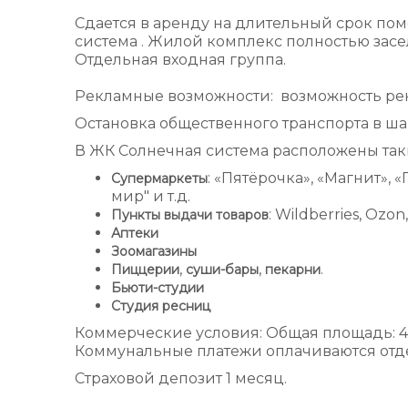
Сдается в аренду на длительный срок пом
система . Жилой комплекс полностью засе
Отдельная входная группа.
Рекламные возможности: возможность рек
Остановка общественного транспорта в ша
В ЖК Солнечная система расположены так
: «Пятёрочка», «Магнит», 
Супермаркеты
мир" и т.д.
: Wildberries, Ozo
Пункты выдачи товаров
Аптеки
Зоомагазины
,
,
.
Пиццерии
суши-бары
пекарни
Бьюти-студии
Студия ресниц
Коммерческие условия: Общая площадь: 48 
Коммунальные платежи оплачиваются отд
Страховой депозит 1 месяц.