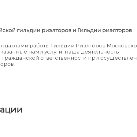
йской гильдии риэлторов и Гильдии риэлторов
тандартами работы Гильдии Риэлторов Московск
оказанные нами услуги, наша деятельность
я гражданской ответственности при осуществле
оров.
мации