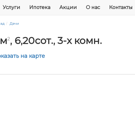
Услуги
Ипотека
Акции
О нас
Контакты
сад
Дачи
0м
, 6,20сот., 3-x комн.
2
казать на карте