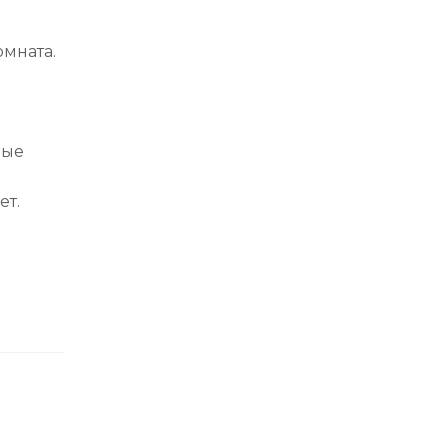
омната.
ные
ет.