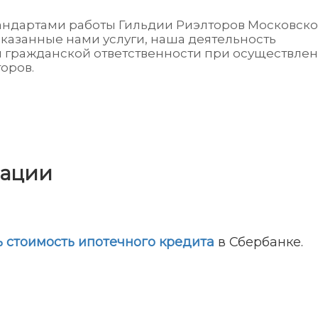
тандартами работы Гильдии Риэлторов Московск
оказанные нами услуги, наша деятельность
я гражданской ответственности при осуществле
оров.
мации
ь стоимость ипотечного кредита
в Сбербанке.