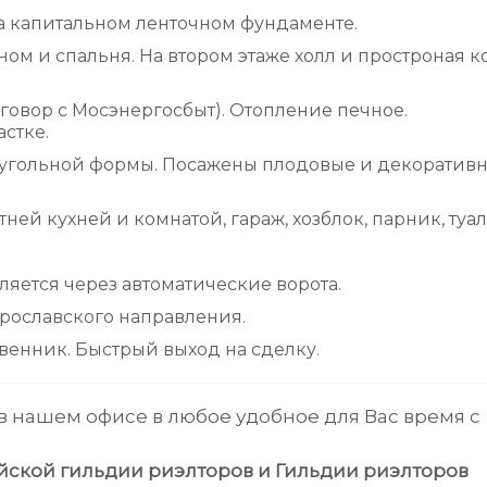
на капитальном ленточном фундаменте.
ном и спальня. На втором этаже холл и простроная к
говор с Мосэнергосбыт). Отопление печное.
астке.
моугольной формы. Посажены плодовые и декоратив
тней кухней и комнатой, гараж, хозблок, парник, туал
ляется через автоматические ворота.
Ярославского направления.
венник. Быстрый выход на сделку.
 в нашем офисе в любое удобное для Вас время с
йской гильдии риэлторов и Гильдии риэлторов