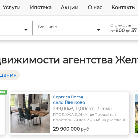
Услуги
Ипотека
Акции
О нас
Контакты
Стоимость
Тип жилья
800
37
от
до
движимости агентства Жел
ещения
нда
Сергиев Посад
село Глинково
2
299,00м
, 11,00сот., 7 комн.
ПРОДАЖА ДОМА 🏡 Продаётся
просторный дом 300 м² на участке 11
соток Сергиев Посад, мкр. Глинково
29 900 000
руб.
Всего 1 км до выезда на
.
Ярославское шоссе. ✅ Дом