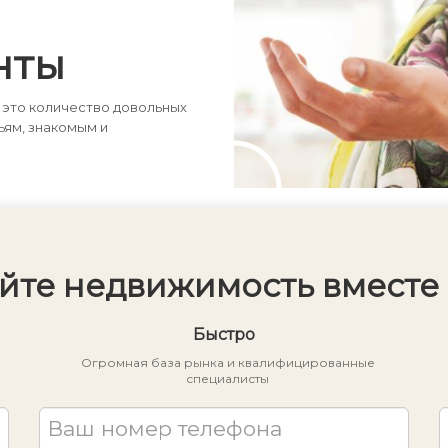
оборудованным пляжем для
летнего отдыха. До Троице-
Сергиевой лавры и центра Сергиева
нты
Посада — около 15 минут на
автомобиле. 📍 Отличное
сочетание городского комфорта,
 это количество довольных
удобной транспортной доступности
ьям, знакомым и
и жизни в собственном просторном
доме.
йте недвижимость вместе 
Быстро
Огромная база рынка и квалифицированные
специалисты
Ваш номер телефона