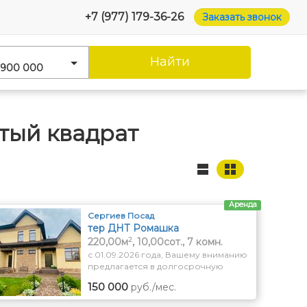
+7 (977) 179-36-26
Заказать звонок
Найти
 900 000
тый квадрат
Аренда
Сергиев Посад
тер ДНТ Ромашка
2
220,00м
, 10,00сот., 7 комн.
с 01.09.2026 года, Вашему вниманию
предлагается в долгосрочную
аренду просторный
150 000
руб./мес.
жилой,загородный дом с земельным
участком 10 соток в дер. Репихово, в