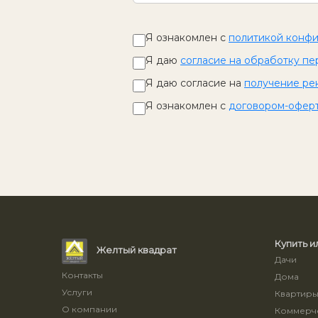
Я ознакомлен с
политикой конф
Я даю
согласие на обработку пе
Я даю согласие на
получение ре
Я ознакомлен с
договором-офер
Купить и
Желтый квадрат
Дачи
Контакты
Дома
Услуги
Квартир
О компании
Коммерче