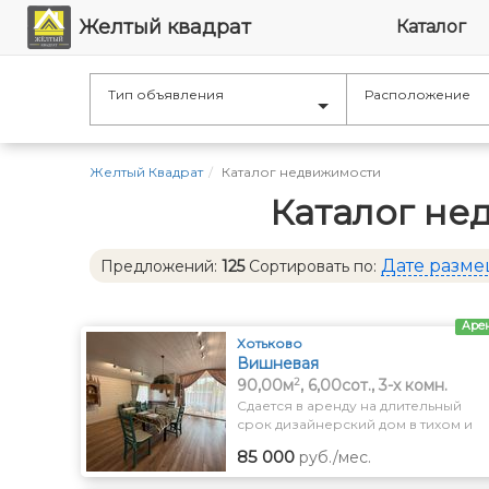
Желтый квадрат
Каталог
Тип объявления
Расположение
Желтый Квадрат
Каталог недвижимости
Каталог не
Дате разм
Предложений:
125
Сортировать по:
Аре
Хотьково
Вишневая
2
90,00м
, 6,00сот., 3-x комн.
Сдается в аренду на длительный
срок дизайнерский дом в тихом и
экологически чистом районе
85 000
руб./мес.
Подмосковья в г. Хотьково
городского округа Сергиев Посад