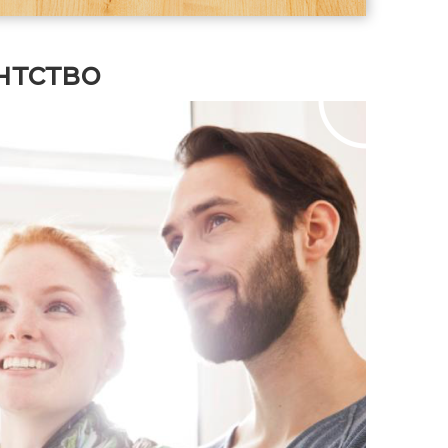
детский сад, мед.пункт, рядом
находится речка Вёкса с песчаным
пляжем, шикарным видом на лес.
нтство
Также рядом находится Плещеево
озеро. Один взрослый
собственник. Оперативный показ.
Быстрый выход на сделку.