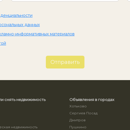
иденциальности
рсональных данных
кламно-информативных материалов
той
Отправить
ли снять недвижимость
Объявления в городах
Хотьково
Сергиев Посад
ы
Дмитров
ская недвижимость
Пушкино