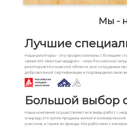
шоссе. В стоимость аренды
включенена оплата за
коммунальные услуги. Уход за
Мы - 
газоном, чистка снега ,
обслуживание коммуникаций буде
осуществлять специалист. При
заселении в обязательном порядк
заполняется договор аренды.
Лучшие специал
Наши риэлторы – это профессионалы с большим ста
связи! АН «Желтый квадрат» - член Российской гиль
риэлторов Московской области, все сотрудники п
добровольной сертификации и подтвердили свою в
Большой выбор 
Наша компания осуществляет все виды работ с не
очередь это купля-продажа жилой и коммерческой
участков, а также их аренда. Мы работаем с матери