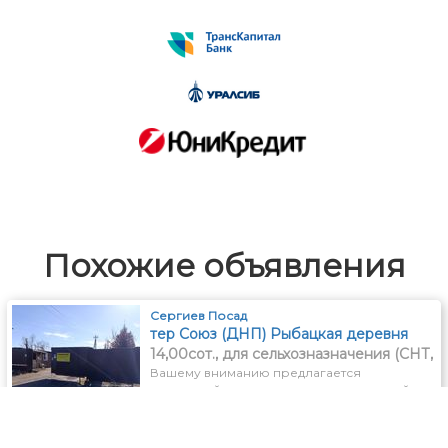
Похожие объявления
Сергиев Посад
тер Союз (ДНП) Рыбацкая деревня
14,00сот., для сельхозназначения (СНТ,
ДНП)
Вашему вниманию предлагается
земельный участок по привлекательной
цене, расположенный в живописном,
700 000
руб.
экологически чистом уголке Подмосковья.
Вид разрешенного использования-для