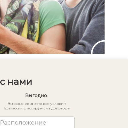
оборудованным пляжем для
летнего отдыха. До Троице-
Сергиевой лавры и центра Сергиева
Посада — около 15 минут на
автомобиле. 📍 Отличное
сочетание городского комфорта,
удобной транспортной доступности
и жизни в собственном просторном
доме.
с нами
Выгодно
Вы заранее знаете все условия!
Комиссия фиксируется в договоре
Расположение