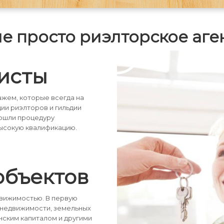
шоссе. В стоимость аренды
включенена оплата за
коммунальные услуги. Уход за
не просто риэлторское аге
газоном, чистка снега ,
обслуживание коммуникаций будет
осуществлять специалист. При
заселении в обязательном порядке
заполняется договор аренды.
исты
жем, которые всегда на
дии риэлторов и гильдии
рошли процедуру
ысокую квалификацию.
объектов
движимостью. В первую
 недвижимости, земельных
нским капиталом и другими