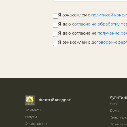
Я ознакомлен с
политикой конф
Я даю
согласие на обработку пе
Я даю согласие на
получение ре
Я ознакомлен с
договором-офер
Купить и
Желтый квадрат
Дачи
Контакты
Дома
Услуги
Квартир
О компании
Коммерче