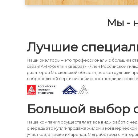
подходит под ипотеку и иные виды
оплаты; Квартира готова встретить
новых собственников для
Мы - 
счастливой жизни! Разумный торг!
Оперативный показ! По всем
интересующим вопросам звоните,
пишите!
Лучшие специал
Наши риэлторы – это профессионалы с большим ста
связи! АН «Желтый квадрат» - член Российской гиль
риэлторов Московской области, все сотрудники п
добровольной сертификации и подтвердили свою в
Большой выбор 
Наша компания осуществляет все виды работ с не
очередь это купля-продажа жилой и коммерческой
участков, а также их аренда. Мы работаем с матери