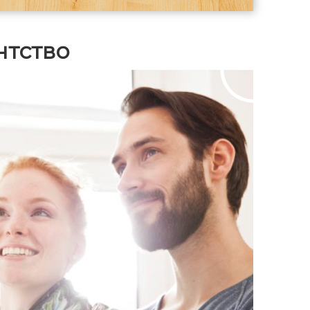
каждая со своей душевой и
санузлом — идеальное решение для
гостей, родителей или взрослых
нтство
детей; просторная кухня-гостиная с
большим залом — единое светлое
пространство для всей семьи, с
выходом на уютную террасу. За счёт
двух полноценных гостевых комнат с
собственными санузлами дом
отлично подходит для проживания
нескольких поколений семьи или
комфортного приёма гостей.
Подъезд Круглогодичный подъезд к
дому. Дорога отсыпана щебнем.
После завершения строительства
соседних домов планируется
асфальтирование от города, как по
другой части Глинково.
Инфраструктура В пешей
доступности находятся:
«Пятёрочка»; пункты выдачи
Wildberries и Ozon; автобусная
остановка. В 5 минутах на
автомобиле: детские сады; школы;
ТЦ «Парк»; «Вкусно — и точка».
Рядом находится Лесное озеро с