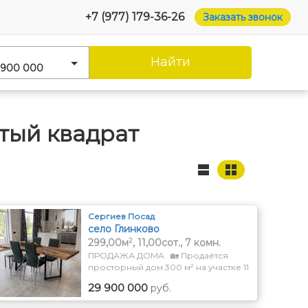
+7 (977) 179-36-26
Заказать звонок
Найти
 900 000
тый квадрат
Сергиев Посад
село Глинково
2
299,00м
, 11,00сот., 7 комн.
ПРОДАЖА ДОМА 🏡 Продаётся
просторный дом 300 м² на участке 11
соток Сергиев Посад, мкр. Глинково
29 900 000
руб.
Всего 1 км до выезда на
Ярославское шоссе. ✅ Дом