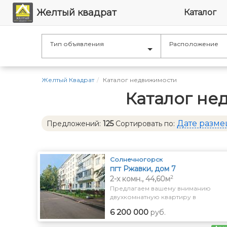
Желтый квадрат
Каталог
Тип объявления
Расположение
Желтый Квадрат
Каталог недвижимости
Каталог не
Дате разм
Предложений:
125
Сортировать по:
Солнечногорск
пгт Ржавки, дом 7
2
2-x комн., 44,60м
Предлагаем вашему вниманию
двухкомнатную квартиру в
живописном поселке городского
6 200 000
руб.
типа Ржавки, всего в полутора
километрах от города Зеленоград.