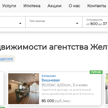
Услуги
Ипотека
Акции
О нас
Контакты
Стоимость
Тип жилья
800
37
от
до
движимости агентства Жел
ещения
Аренда
Хотьково
Вишневая
2
90,00м
, 6,00сот., 3-x комн.
Сдается в аренду на длительный
срок дизайнерский дом в тихом и
экологически чистом районе
85 000
руб./мес.
Подмосковья в г. Хотьково
городского округа Сергиев Посад.