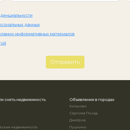
иденциальности
рсональных данных
кламно-информативных материалов
той
Отправить
ли снять недвижимость
Объявления в городах
Хотьково
Сергиев Посад
ы
Дмитров
ская недвижимость
Пушкино