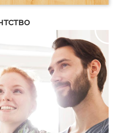
каждая со своей душевой и
санузлом — идеальное решение для
гостей, родителей или взрослых
нтство
детей; просторная кухня-гостиная с
большим залом — единое светлое
пространство для всей семьи, с
выходом на уютную террасу. За счёт
двух полноценных гостевых комнат с
собственными санузлами дом
отлично подходит для проживания
нескольких поколений семьи или
комфортного приёма гостей.
Подъезд Круглогодичный подъезд к
дому. Дорога отсыпана щебнем.
После завершения строительства
соседних домов планируется
асфальтирование от города, как по
другой части Глинково.
Инфраструктура В пешей
доступности находятся:
«Пятёрочка»; пункты выдачи
Wildberries и Ozon; автобусная
остановка. В 5 минутах на
автомобиле: детские сады; школы;
ТЦ «Парк»; «Вкусно — и точка».
Рядом находится Лесное озеро с