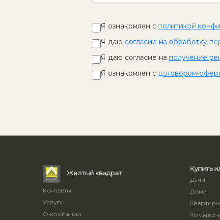
Я ознакомлен с
политикой конф
Я даю
согласие на обработку пе
Я даю согласие на
получение ре
Я ознакомлен с
договором-офер
Купить и
Желтый квадрат
Дачи
Контакты
Дома
Услуги
Квартир
О компании
Коммерче