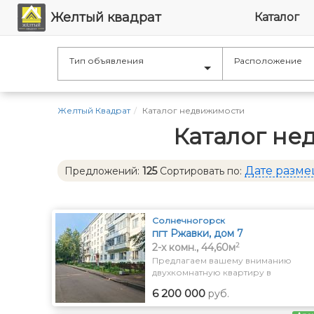
Желтый квадрат
Каталог
Тип объявления
Расположение
Желтый Квадрат
Каталог недвижимости
Каталог не
Дате разм
Предложений:
125
Сортировать по:
Солнечногорск
пгт Ржавки, дом 7
2
2-x комн., 44,60м
Предлагаем вашему вниманию
двухкомнатную квартиру в
живописном поселке городского
6 200 000
руб.
типа Ржавки, всего в полутора
километрах от города Зеленоград.