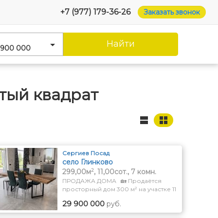
+7 (977) 179-36-26
Заказать звонок
Найти
 900 000
тый квадрат
Сергиев Посад
село Глинково
2
299,00м
, 11,00сот., 7 комн.
ПРОДАЖА ДОМА 🏡 Продаётся
просторный дом 300 м² на участке 11
соток Сергиев Посад, мкр. Глинково
29 900 000
руб.
Всего 1 км до выезда на
Ярославское шоссе. ✅ Дом