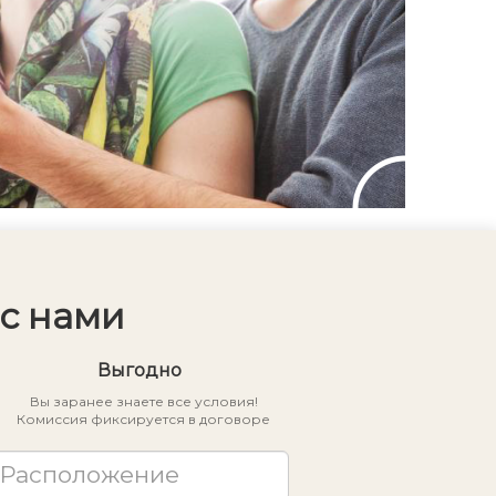
оборудованным пляжем для
летнего отдыха. До Троице-
Сергиевой лавры и центра Сергиева
Посада — около 15 минут на
автомобиле. 📍 Отличное
сочетание городского комфорта,
удобной транспортной доступности
и жизни в собственном просторном
доме.
с нами
Выгодно
Вы заранее знаете все условия!
Комиссия фиксируется в договоре
Расположение