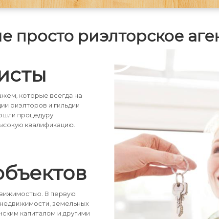
шоссе. В стоимость аренды
включенена оплата за
коммунальные услуги. Уход за
не просто риэлторское аге
газоном, чистка снега ,
обслуживание коммуникаций будет
осуществлять специалист. При
заселении в обязательном порядке
заполняется договор аренды.
исты
жем, которые всегда на
дии риэлторов и гильдии
рошли процедуру
ысокую квалификацию.
объектов
движимостью. В первую
 недвижимости, земельных
нским капиталом и другими