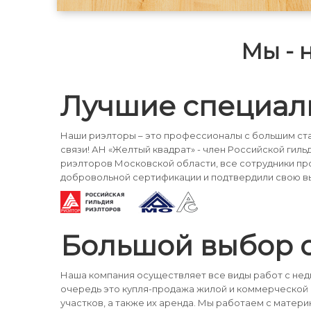
подходит под ипотеку и иные виды
оплаты; Квартира готова встретить
новых собственников для
Мы - 
счастливой жизни! Разумный торг!
Оперативный показ! По всем
интересующим вопросам звоните,
пишите!
Лучшие специал
Наши риэлторы – это профессионалы с большим ста
связи! АН «Желтый квадрат» - член Российской гиль
риэлторов Московской области, все сотрудники п
добровольной сертификации и подтвердили свою в
Большой выбор 
Наша компания осуществляет все виды работ с не
очередь это купля-продажа жилой и коммерческой
участков, а также их аренда. Мы работаем с матери