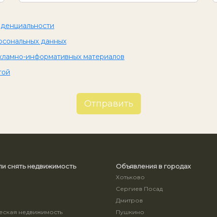
иденциальности
рсональных данных
кламно-информативных материалов
той
Отправить
ли снять недвижимость
Объявления в городах
Хотьково
Сергиев Посад
ы
Дмитров
ская недвижимость
Пушкино