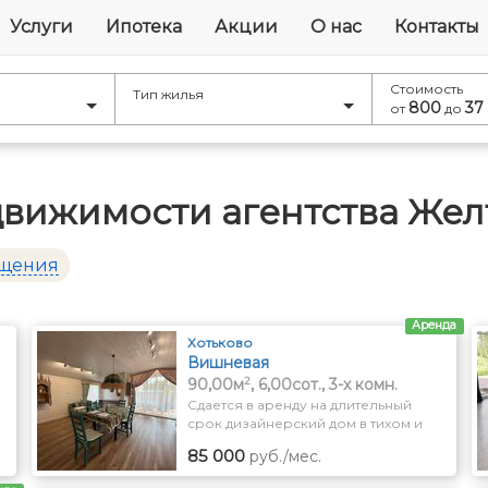
Услуги
Ипотека
Акции
О нас
Контакты
Стоимость
Тип жилья
800
37
от
до
движимости агентства Жел
ещения
Аренда
Хотьково
Вишневая
2
90,00м
, 6,00сот., 3-x комн.
Сдается в аренду на длительный
срок дизайнерский дом в тихом и
экологически чистом районе
85 000
руб./мес.
Подмосковья в г. Хотьково
городского округа Сергиев Посад.