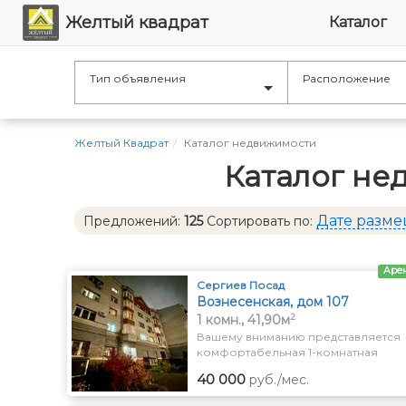
Желтый квадрат
Каталог
Тип объявления
Расположение
Желтый Квадрат
Каталог недвижимости
Каталог не
Дате разм
Предложений:
125
Сортировать по:
Аре
Сергиев Посад
Вознесенская, дом 107
2
1 комн., 41,90м
Вашему вниманию представляется
комфортабельная 1-комнатная
квартира в хорошем районе города
40 000
руб./мес.
Развитая инфрастуркутра: ЖД
станция, продуктовые магазины,