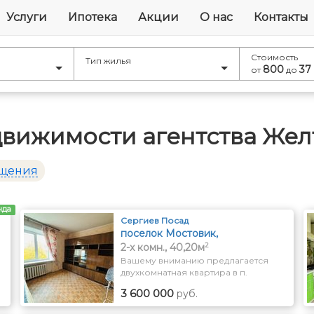
Услуги
Ипотека
Акции
О нас
Контакты
Стоимость
Тип жилья
800
37
от
до
движимости агентства Жел
ещения
нда
Сергиев Посад
поселок Мостовик,
2
Первомайская, дом 16
2-x комн., 40,20м
Вашему вниманию предлагается
двухкомнатная квартира в п.
.
Мостовик городского округа
3 600 000
руб.
Сергиев Посад. В шаговой
доступности вся инфраструктура.