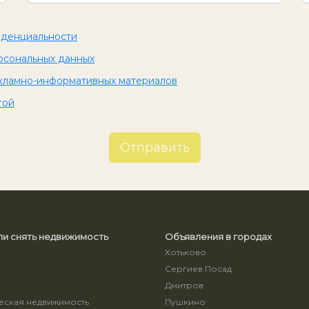
иденциальности
рсональных данных
кламно-информативных материалов
той
Отправить
ли снять недвижимость
Объявления в городах
Хотьково
Сергиев Посад
ы
Дмитров
ская недвижимость
Пушкино