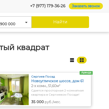
+7 (977) 179-36-26
Заказать звонок
Найти
 900 000
тый квадрат
Аренда
Сергиев Посад
Новоугличское шоссе, дом 61
2
2-x комн., 51,60м
Сдается просторная 2-комнатная
квартира в Сергиевом Посаде!
Предлагается в долгосрочную
35 000
руб./мес.
аренду уютная 2-комнатная
квартира, расположенная на 3-м