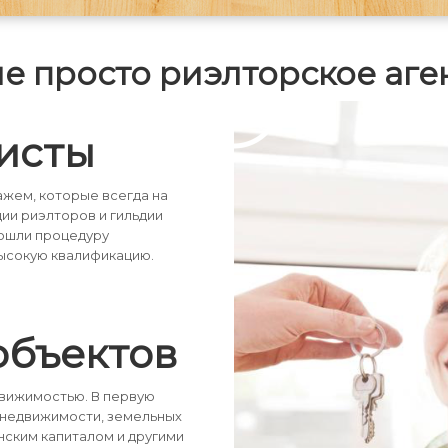
не просто риэлторское аге
е
ый
исты
жем, которые всегда на
дии риэлторов и гильдии
рошли процедуру
ысокую квалификацию.
объектов
движимостью. В первую
 недвижимости, земельных
нским капиталом и другими