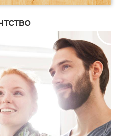
деревне проживают круглогодично.
В зимний период снег чистится
городскими службами
нтство
добросовестно. Удобная
транспортная развязка, 5 минут на
машине до ТЦ *Капитолий* (г.
Сергиев Посад), общественный
транспорт ходит каждые 5-10 минут
(останавливаются все автобусы и
маршрутные такси). Также есть
возможность выделить переднюю
часть земельного участка (10-15
соток) для последующей продажи!
Один взрослый собственник более
5 лет, без обременений.Звоните,
пишите!