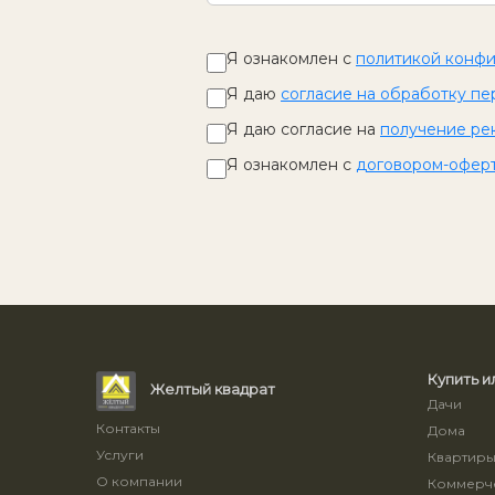
Я ознакомлен с
политикой конф
Я даю
согласие на обработку пе
Я даю согласие на
получение ре
Я ознакомлен с
договором-офер
Купить и
Желтый квадрат
Дачи
Контакты
Дома
Услуги
Квартир
О компании
Коммерче