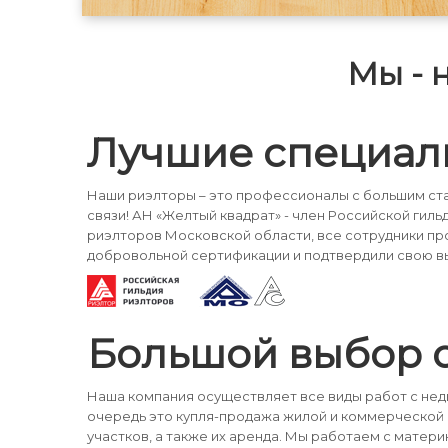
пешком, курсируют автобусы до г.
Сергиев Посад. Рядом
горнолыжный центр "Лоза". Дом
Мы - 
имеет назначение "жилое", что дает
право на прописку и использовани
средств материнского капитала.
Свободная продажа. Один взросл
собственник. Оперативный показ.
Лучшие специал
Звоните!
Наши риэлторы – это профессионалы с большим ста
связи! АН «Желтый квадрат» - член Российской гиль
риэлторов Московской области, все сотрудники п
добровольной сертификации и подтвердили свою в
Большой выбор 
Наша компания осуществляет все виды работ с не
очередь это купля-продажа жилой и коммерческой
участков, а также их аренда. Мы работаем с матери