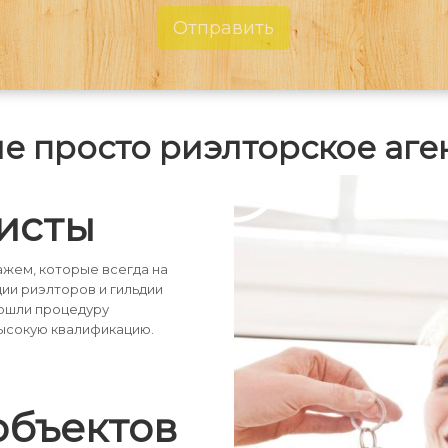
Отправить
не просто риэлторское аге
исты
жем, которые всегда на
дии риэлторов и гильдии
рошли процедуру
ысокую квалификацию.
объектов