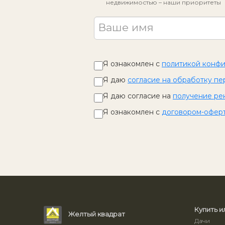
недвижимостью – наши приоритеты
Ваше имя
Я ознакомлен с
политикой конф
Я даю
согласие на обработку пе
Я даю согласие на
получение ре
Я ознакомлен с
договором-офер
Купить и
Желтый квадрат
Дачи