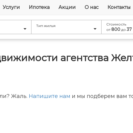
Услуги
Ипотека
Акции
О нас
Контакты
Стоимость
Тип жилья
800
37
от
до
движимости агентства Жел
ли? Жаль.
Напишите нам
и мы подберем вам то