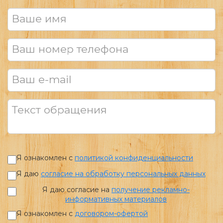
пространство для комфортной жизни! По
всем интересующим Вас вопросам и для
Ваше имя
записи на оперативный показ звоните,
пишите!
Ваш номер телефона
Ваш e-mail
Текст обращения
Я ознакомлен с
политикой конфиденциальности
Я даю
согласие на обработку персональных данных
Я даю согласие на
получение рекламно-
информативных материалов
Я ознакомлен с
договором-офертой