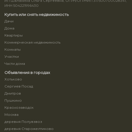
ИП Шаланина Ольга Сергеевна, ОГРН/ОГРНИП 317500700028341,
ИНН 504221996430
Купить или снять недвижимость
Дачи
Дома
Квартиры
Коммерческая недвижимость
Комнаты
Участки
Части дома
Объявления в городах
Хотьково
Сергиев Посад
Дмитров
Пушкино
Краснозаводск
Москва
деревня Полувзвоз
деревня Старожелтиково