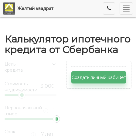
Мен
Желтый квадрат
Калькулятор ипотечного
кредита от Сбербанка
Цель
кредита
Создать личный кабинет
Стоимость
недвижимости
Первоначальный
взнос
Срок