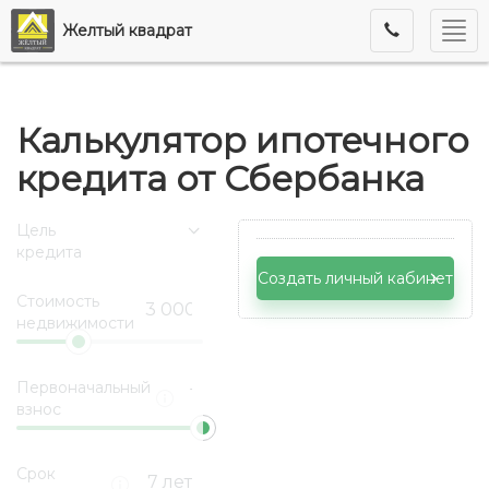
Мен
Желтый квадрат
Калькулятор ипотечного
кредита от Сбербанка
Цель
кредита
Создать личный кабинет
Стоимость
недвижимости
Первоначальный
взнос
Срок